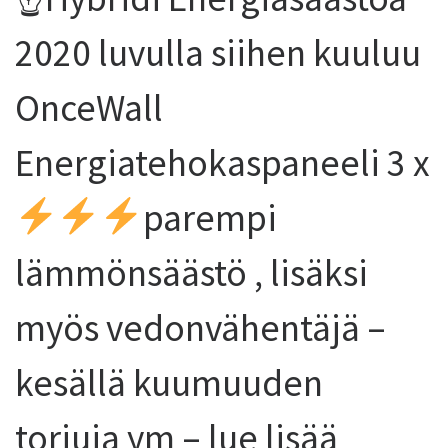
2020 luvulla siihen kuuluu
OnceWall
Energiatehokaspaneeli 3 x
parempi
lämmönsäästö , lisäksi
myös vedonvähentäjä –
kesällä kuumuuden
torjuja ym – lue lisää