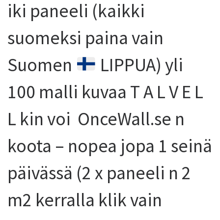
iki paneeli (kaikki
suomeksi paina vain
Suomen
LIPPUA) yli
100 malli kuvaa T A L V E L
L kin voi OnceWall.se n
koota – nopea jopa 1 seinä
päivässä (2 x paneeli n 2
m2 kerralla klik vain