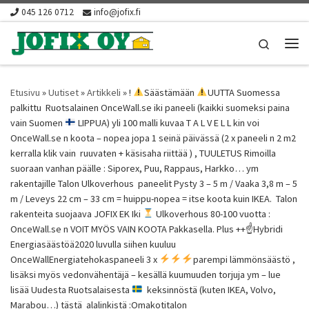
045 126 0712
info@jofix.fi
Skip to content
Search
Vali
Etusivu
»
Uutiset
»
Artikkeli
»
!
Säästämään
UUTTA Suomessa
palkittu Ruotsalainen OnceWall.se iki paneeli (kaikki suomeksi paina
vain Suomen
LIPPUA) yli 100 malli kuvaa T A L V E L L kin voi
OnceWall.se n koota – nopea jopa 1 seinä päivässä (2 x paneeli n 2 m2
kerralla klik vain ruuvaten + käsisaha riittää ) , TUULETUS Rimoilla
suoraan vanhan päälle : Siporex, Puu, Rappaus, Harkko… ym
rakentajille Talon Ulkoverhous paneelit Pysty 3 – 5 m / Vaaka 3,8 m – 5
m / Leveys 22 cm – 33 cm = huippu-nopea = itse koota kuin IKEA. Talon
rakenteita suojaava JOFIX EK Iki
Ulkoverhous 80-100 vuotta :
OnceWall.se n VOIT MYÖS VAIN KOOTA Pakkasella. Plus ++☝
Hybridi
Energiasäästöä2020 luvulla siihen kuuluu
OnceWallEnergiatehokaspaneeli 3 x
parempi lämmönsäästö ,
lisäksi myös vedonvähentäjä – kesällä kuumuuden torjuja ym – lue
lisää Uudesta Ruotsalaisesta
keksinnöstä (kuten IKEA, Volvo,
Marabou…) tästä alalinkistä :Omakotitalon