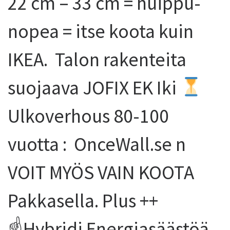
22 cm – 33 cm = huippu-
nopea = itse koota kuin
IKEA. Talon rakenteita
suojaava JOFIX EK Iki
Ulkoverhous 80-100
vuotta : OnceWall.se n
VOIT MYÖS VAIN KOOTA
Pakkasella. Plus ++
☝️Hybridi Energiasäästöä