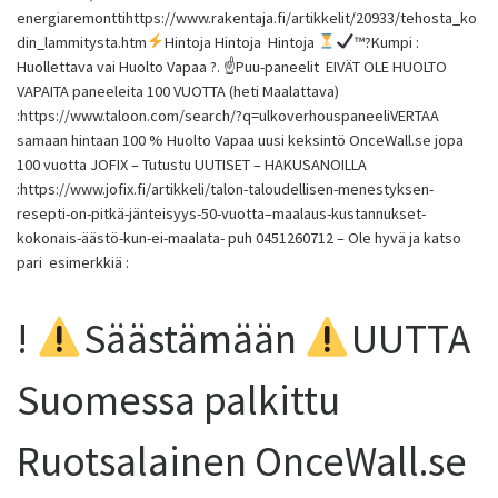
energiaremonttihttps://www.rakentaja.fi/artikkelit/20933/tehosta_ko
din_lammitysta.htm
Hintoja Hintoja Hintoja
™️
?Kumpi :
Huollettava vai Huolto Vapaa ?. ☝
Puu-paneelit EIVÄT OLE HUOLTO
VAPAITA paneeleita 100 VUOTTA (heti Maalattava)
:https://www.taloon.com/search/?q=ulkoverhouspaneeliVERTAA
samaan hintaan 100 % Huolto Vapaa uusi keksintö OnceWall.se jopa
100 vuotta JOFIX – Tutustu UUTISET – HAKUSANOILLA
:https://www.jofix.fi/artikkeli/talon-taloudellisen-menestyksen-
resepti-on-pitkä-jänteisyys-50-vuotta–maalaus-kustannukset-
kokonais-äästö-kun-ei-maalata- puh 0451260712 – Ole hyvä ja katso
pari esimerkkiä :
!
Säästämään
UUTTA
Suomessa palkittu
Ruotsalainen OnceWall.se