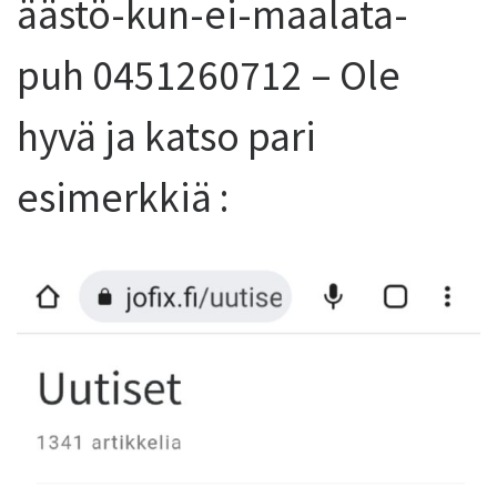
äästö-kun-ei-maalata-
puh 0451260712 – Ole
hyvä ja katso pari
esimerkkiä :