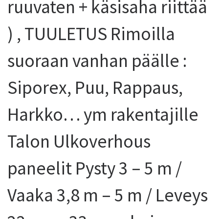
ruuvaten + käsisaha riittää
) , TUULETUS Rimoilla
suoraan vanhan päälle :
Siporex, Puu, Rappaus,
Harkko… ym rakentajille
Talon Ulkoverhous
paneelit Pysty 3 – 5 m /
Vaaka 3,8 m – 5 m / Leveys