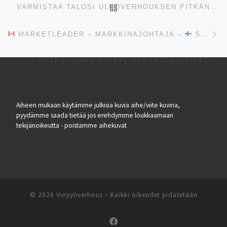
ARTIKKELISIVULLE
VARMISTAA TALOSI ULKOVERHOUKSEN PITKÄN JA ONNELLISEN ELÄMÄN AINAKIN 50 VUODEKSI – HINTA N 1/4 ELINKAAREN AIKANA PUUHUN VERRATTUNA. BONUKSENA HUOLTOVAPAUS
Se
MARKETLEADER – MARKKINAJOHTAJA –
SUOMESSA VINYYLIRAKENTAMINEN, LUE LISÄÄ EKOLOOGISUUDESTA,
HTTPS://WWW.VINYYLIRAKENTAMINEN.FI/
Aiheen mukaan käytämme julkisia kuvia aihe/viite kuvina,
pyydämme saada tietää jos erehdymme loukkaamaan
tekijänoikeutta - poistamme aihekuvat
© 2026
Vinyyliverhous
–
Kaikki oikeudet pidätetään