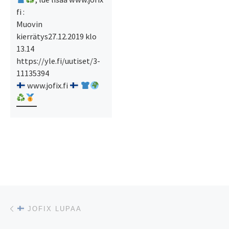
fi :
Muovin
kierrätys27.12.2019 klo
13.14
https://yle.fi/uutiset/3-
11135394
www.jofix.fi
Artikkelien navigointi
Edellinen
JOFIX LUPAA