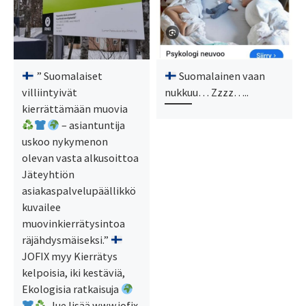
” Suomalaiset
Suomalainen vaan
villiintyivät
nukkuu… Zzzz…..
kierrättämään muovia
– asiantuntija
uskoo nykymenon
olevan vasta alkusoittoa
Jäteyhtiön
asiakaspalvelupäällikkö
kuvailee
muovinkierrätysintoa
räjähdysmäiseksi.”
JOFIX myy Kierrätys
kelpoisia, iki kestäviä,
Ekologisia ratkaisuja
, lue lisää www.jofix