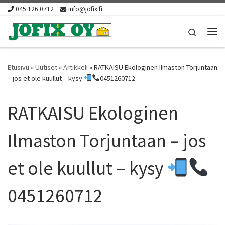
045 126 0712
info@jofix.fi
Skip to content
Search
Vali
Etusivu
»
Uutiset
»
Artikkeli
»
RATKAISU Ekologinen Ilmaston Torjuntaan
– jos et ole kuullut – kysy
0451260712
RATKAISU Ekologinen
Ilmaston Torjuntaan – jos
et ole kuullut – kysy
0451260712