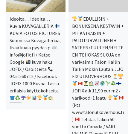
Ideoita… Ideoita…
EDULLISIN +
Kuvia KUVAGALLERIA
BONUKSENA KESTÄVIN +
KUVIA FOTOS PICTURES
PITKÄ IKÄISIN +
Suomessa Kuvagalleriaa,
PALOTURVALLINEN +
lisää kuvia pyydä sp
SATEEN/TUULEN/HELTE
info@jofix.fi / Katso
EN TEHOKAS SUOJA on
Google
kuva haku
värivalmis Talon Hallin
JOFIX / Osoitteita
Tallin Mökin Lautan…JO
0451260712 / Facebook
FIX ULKOVERHOUS
JOFIX 1000 Kuvaa. Tässä
.
erilaisia käyttökohteita
JOFIX alk 11,90 eur m2 /
värikoodi 1 laatu
(kts
www.talonulkoverhous.fi
)
Tehdas Takuu 50
vuotta Canada / VÄRI
VALMIS (2xmaali) PUU