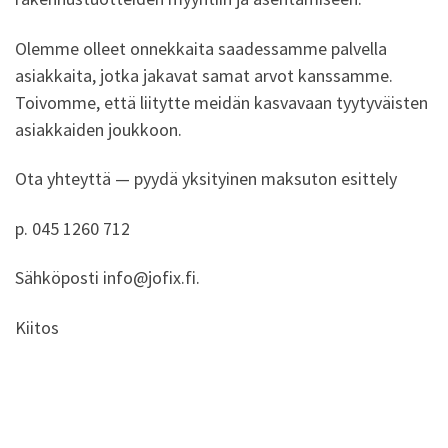
Olemme olleet onnekkaita saadessamme palvella
asiakkaita, jotka jakavat samat arvot kanssamme.
Toivomme, että liitytte meidän kasvavaan tyytyväisten
asiakkaiden joukkoon.
Ota yhteyttä — pyydä yksityinen maksuton esittely
p. 045 1260 712
Sähköposti info@jofix.fi.
Kiitos