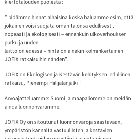
kiertotalouden puolesta :
” pidämme hinnat alhaisina koska haluamme esim, että
jokainen voisi suojata oman talonsa edullisesti,
nopeasti ja ekologisesti – ennenkuin ulkoverhouksen
purku ja uuden
laitto on edessä – hinta on ainakin kolminkertainen
JOFIX ratkaisuihin nähden”.
JOFIX on Ekologisen ja Kestävän kehityksen edullinen
ratkaisu, Pienempi Hiilijalanjälki !
Arvoajatteluamme: Suomi ja maapallomme on meidän
ainoa luonnonvaramme.
JOFIX Oy on sitoutunut luonnonvaroja säästävään,
ympäristön kannalta vastuullisten ja kestävien
rakennustuotteiden myyntiin ja asentamiseen.