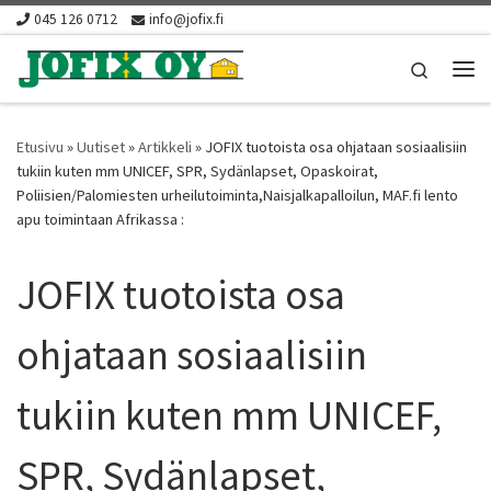
045 126 0712
info@jofix.fi
Skip to content
Search
Vali
Etusivu
»
Uutiset
»
Artikkeli
»
JOFIX tuotoista osa ohjataan sosiaalisiin
tukiin kuten mm UNICEF, SPR, Sydänlapset, Opaskoirat,
Poliisien/Palomiesten urheilutoiminta,Naisjalkapalloilun, MAF.fi lento
apu toimintaan Afrikassa :
JOFIX tuotoista osa
ohjataan sosiaalisiin
tukiin kuten mm UNICEF,
SPR, Sydänlapset,