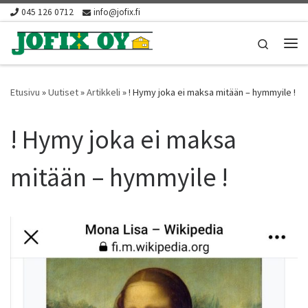
045 126 0712
info@jofix.fi
Skip to content
Search
Vali
Etusivu
»
Uutiset
»
Artikkeli
»
! Hymy joka ei maksa mitään – hymmyile !
! Hymy joka ei maksa
mitään – hymmyile !