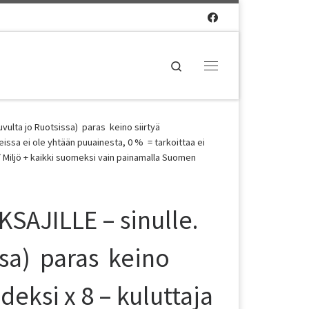
Search
Valikko
ulta jo Ruotsissa) paras keino siirtyä
teissa ei ole yhtään puuainesta, 0 % = tarkoittaa ei
 Miljö + kaikki suomeksi vain painamalla Suomen
AJILLE – sinulle.
ssa) paras keino
deksi x 8 – kuluttaja