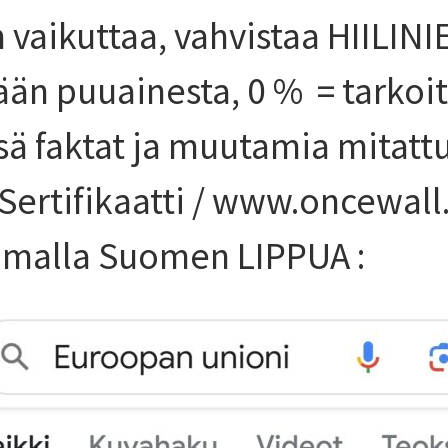
n vaikuttaa, vahvistaa HIILIN
tään puuainesta, 0 % = tarkoi
sä faktat ja muutamia mitat
ertifikaatti / www.oncewall.s
amalla Suomen LIPPUA :