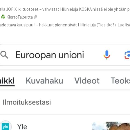
lla JOFIX iki tuotteet – vahvistat Hiilinieluja KOSKA niissä ei ole yhtään
%
KiertoTaloutta ✌
dettava kuusipuu ! – hakkuut pienentävät Hiilinieluja (Tiesitkö?). Lue lisä