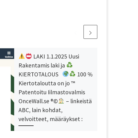
LAKI 1.1.2025 Uusi
Rakentamis laki ja
KIERTOTALOUS
100 %
Kiertotaloutta on jo
™️
Patentoitu Iilmastovalmis
OnceWall.se
®️
©️
– linkeistä
ABC, lain kohdat,
velvoitteet, määräykset :
A) LAKI https://ym.fi/rakentamislaki B)