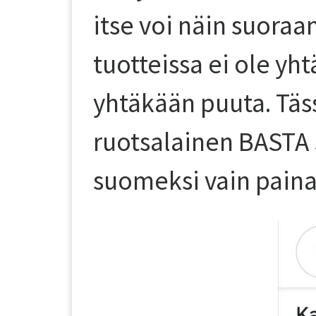
itse voi näin suoraa
tuotteissa ei ole yh
yhtäkään puuta. Täs
ruotsalainen BASTA S
suomeksi vain pain