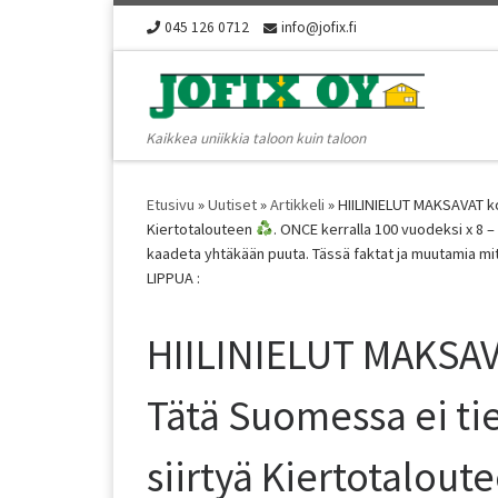
045 126 0712
info@jofix.fi
Skip to content
Kaikkea uniikkia taloon kuin taloon
Etusivu
»
Uutiset
»
Artikkeli
»
HIILINIELUT MAKSAVAT ko
Kiertotalouteen
. ONCE kerralla 100 vuodeksi x 8 –
kaadeta yhtäkään puuta. Tässä faktat ja muutamia mit
LIPPUA :
HIILINIELUT MAKSAV
Tätä Suomessa ei tie
siirtyä Kiertotalout