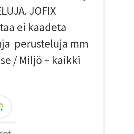
IELUJA. JOFIX
ttaa ei kaadeta
tuja perusteluja mm
e / Miljö + kaikki