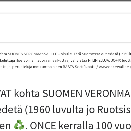
hta SUOMEN VERONMAKSAJILLE – sinulle. Tätä Suomessa ei tiedetä (1960 luv
 kuluttaja itse voi näin suoraan vaikuttaa, vahvistaa HIILINIELUJA. JOFIX tuot
attuja perusteluja mm ruotsalainen BASTA Sertifikaatti / www.oncewall.se /
AT kohta SUOMEN VERONMAKS
detä (1960 luvulta jo Ruotsi
een
. ONCE kerralla 100 vuo