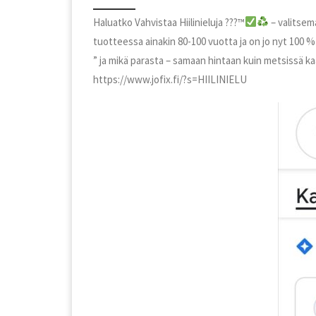
Haluatko Vahvistaa Hiilinieluja ???
™️
– valitsema
tuotteessa ainakin 80-100 vuotta ja on jo nyt 100 
” ja mikä parasta – samaan hintaan kuin metsissä kaa
https://www.jofix.fi/?s=HIILINIELU