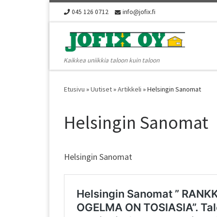
045 126 0712
info@jofix.fi
Skip to content
Kaikkea uniikkia taloon kuin taloon
Etusivu
»
Uutiset
»
Artikkeli
»
Helsingin Sanomat
Helsingin Sanomat
Helsingin Sanomat