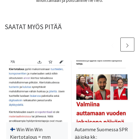
ilmoittamaan ja poistamme ne heti.
SAATAT MYÖS PITÄÄ
Win Win Win
Autamme Suomessa SPR
Kiertotalous = mm
ää joka kk :