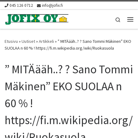
045 126 0712
info@jofix.fi
Skip to content
Search
Vali
Etusivu
»
Uutiset
»
Artikkeli
»
” MITÄääh..? ? Sano Tommi Mäkinen” EKO
SUOLAA n 60 % ! https://fi.m.wikipedia.org/wiki/Ruokasuola
” MITÄääh..? ? Sano Tommi
Mäkinen” EKO SUOLAA n
60 % !
https://fi.m.wikipedia.org/
wiki/Ruokasuola