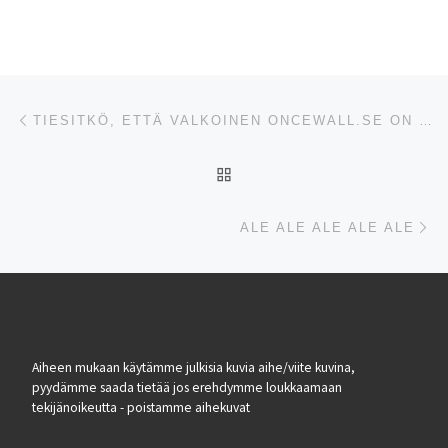
Artikkelien navigointi
Edellinen
TIESITKÖ, ETTÄ VALKOINEN ONCEWALL.SE ON MODERNI JULKISIVU? MIKSI – 100 % HUOLETON HUOLTOVAPAA 80-100 VUOTTA + MM ESTÄÄ KUUMUUTTA + TALVELLA ERISTÄÄ 3 X PAREMMIN KUIN PUUPANEELI. 100 % KIERTOTALOUTTA ON JO TÄÄLLÄ. LAITA HAKUSANAKSI VAIN ONCEWALL JA YLLÄTYT VARMASTI POSTIVIIVISESTI. ONCEWALL ON IHAN KAIKKI – PAITSI LAHOAVA PUU PUUTTUU. HALVIN TALON ULKOVERHOUS MATERIAALI HINTA/LAATU TESTISSÄ.
ARTIKKELISIVULLE
Se
ALE ALE ALE ALE ALE
Aiheen mukaan käytämme julkisia kuvia aihe/viite kuvina,
pyydämme saada tietää jos erehdymme loukkaamaan
tekijänoikeutta - poistamme aihekuvat