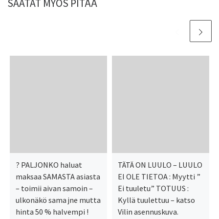
SAATAT MYÖS PITÄÄ
? PALJONKO haluat
TÄTÄ ON LUULO – LUULO
maksaa SAMASTA asiasta
EI OLE TIETOA : Myytti ”
– toimii aivan samoin –
Ei tuuletu” TOTUUS :
ulkonäkö sama jne mutta
Kyllä tuulettuu – katso
hinta 50 % halvempi !
Vilin asennuskuva.