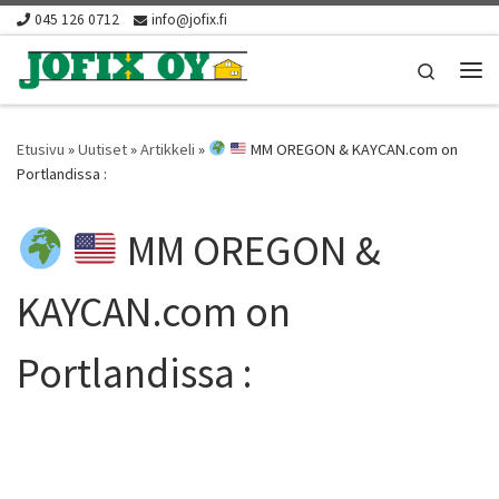
045 126 0712
info@jofix.fi
Skip to content
Search
Vali
Etusivu
»
Uutiset
»
Artikkeli
»
MM OREGON & KAYCAN.com on
Portlandissa :
MM OREGON &
KAYCAN.com on
Portlandissa :