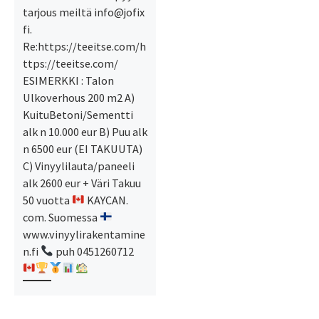
tarjous meiltä info@jofix
fi.
Re:https://teeitse.com/h
ttps://teeitse.com/
ESIMERKKI : Talon
Ulkoverhous 200 m2 A)
KuituBetoni/Sementti
alk n 10.000 eur B) Puu alk
n 6500 eur (EI TAKUUTA)
C) Vinyylilauta/paneeli
alk 2600 eur + Väri Takuu
50 vuotta
KAYCAN.
com. Suomessa
www.vinyylirakentamine
n.fi
puh 0451260712