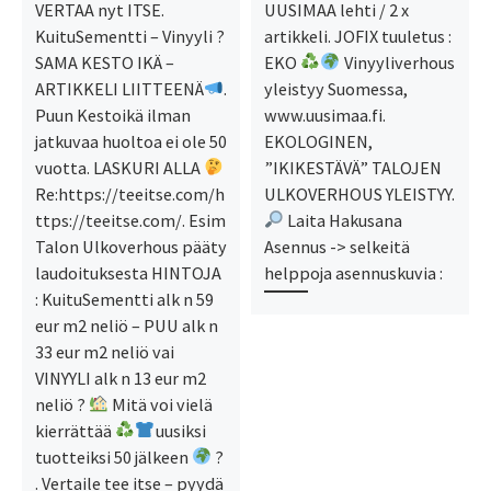
VERTAA nyt ITSE.
UUSIMAA lehti / 2 x
KuituSementti – Vinyyli ?
artikkeli. JOFIX tuuletus :
SAMA KESTO IKÄ –
EKO
Vinyyliverhous
ARTIKKELI LIITTEENÄ
.
yleistyy Suomessa,
Puun Kestoikä ilman
www.uusimaa.fi.
jatkuvaa huoltoa ei ole 50
EKOLOGINEN,
vuotta. LASKURI ALLA
”IKIKESTÄVÄ” TALOJEN
Re:https://teeitse.com/h
ULKOVERHOUS YLEISTYY.
ttps://teeitse.com/. Esim
Laita Hakusana
Talon Ulkoverhous pääty
Asennus -> selkeitä
laudoituksesta HINTOJA
helppoja asennuskuvia :
: KuituSementti alk n 59
eur m2 neliö – PUU alk n
33 eur m2 neliö vai
VINYYLI alk n 13 eur m2
neliö ?
Mitä voi vielä
kierrättää
uusiksi
tuotteiksi 50 jälkeen
?
. Vertaile tee itse – pyydä